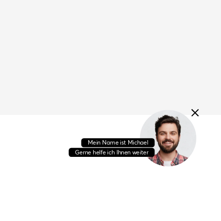
M
e
i
n
N
a
m
e
i
s
t
M
i
c
h
a
e
l
G
e
r
n
e
h
e
l
f
e
i
c
h
I
h
n
e
n
w
e
i
t
e
r