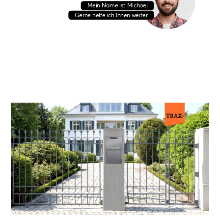
M
e
i
n
N
a
m
e
i
s
t
M
i
c
h
a
e
l
G
e
r
n
e
h
e
l
f
e
i
c
h
I
h
n
e
n
w
e
i
t
e
r